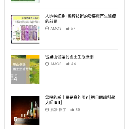
人造幹細胞-編程技術的發展與再生醫療
的前景
AMOS
57
3
從里山倡議到國土生態綠網
AMOS
44
4
您喝的威士忌是真的嗎? [週日閱讀科學
大師1611]
蔣壯 振宇
39
5