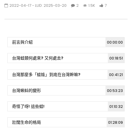
2022-04-17
- LUD:
2025-03-20
2
1.5K
7
[週日閱讀科學大師-1903]小提琴與弓的聲學,力
學與振動物理學
1K
1
前言與介紹
00:00:00
拯救生命成就幸福-你知道狗狗也可以捐血嗎 !?
[週日閱讀科學大師-1901]
0.9K
3
台灣蛙類何處來? 又何處去?
00:18:51
台灣那麼多「蛙娃」到底在台灣幹嘛?
[週日閱讀科學大師-2022.05.15] 萬物皆關聯
00:41:21
—網路世界中的人工智慧
2.3K
9
台灣蝌蚪的變形
00:53:23
[週日閱讀科學大師-2022.04.24] 創新分析儀
奇怪了呀! 這些蛙!
01:10:32
器的研發及應用
1.4K
3
壯闊生命的格局
01:28:09