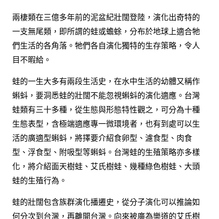
[週日閱讀科學大師-2022.04.10] 尋找人類的
下個家鄉 —系外行星的世界
兩棲類在三億多年前的泥盆紀壯闊登陸，演化出奇特的
1.4K
5
一支無尾類，即所謂的蛙或蟾蜍，分布於地球上適合牠
們生活的各角落。牠們各自演化獨特的生存策略，令人
[週日閱讀科學大師-2022.03.27] 如虎添翼的
萬物互聯
目不暇給。
1.6K
4
蛙的一生大多有兩段生活史，在水中生活的幼體又稱作
蝌蚪，要洞悉蛙的壯闊不能忽視蝌蚪的演化適應。台灣
[週日閱讀科學大師-2022.03.13] 肝炎人生可以
不再「黑白」!
蛙類有三十多種，從生態與形態特性觀之，可分為十種
1.8K
12
生態表型，含極端適應專一微環境者，也有到處可以生
活的廣適型蝌蚪，將擇要介紹食卵型、濾食型、肉食
[週日閱讀科學大師-2022.03.06] 雲：千變萬
型、浮食型、附吸型等蝌蚪。台灣蛙的生殖策略亦多樣
化背後的真相
化，將介紹面天樹蛙、艾氏樹蛙、幾種綠色樹蛙、大頭
2.1K
10
蛙的生殖行為。
[週日閱讀科學大師-2021.12.12]日珥爆發、極
蛙的壯闊包含族群演化播遷史，從分子演化可以推論如
光奇觀及星際空間
何分次到台灣，再離開台灣。向來被廣為樂道的艾氏樹
1.1K
2