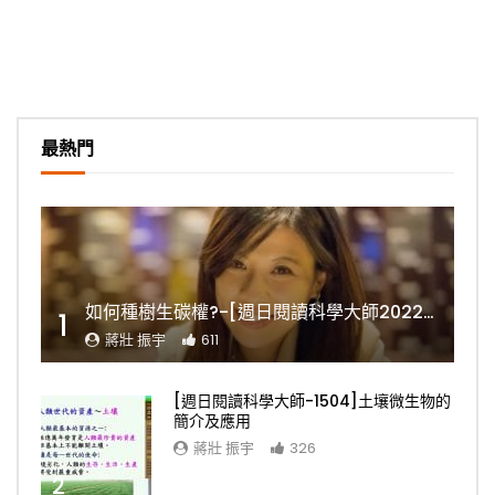
最熱門
如何種樹生碳權?-[週日閱讀科學大師2022.11.06]
1
蔣壯 振宇
611
[週日閱讀科學大師-1504]土壤微生物的
簡介及應用
蔣壯 振宇
326
2