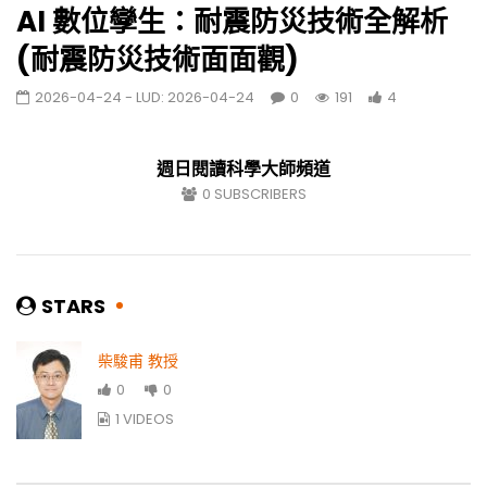
20251109]
AI 數位孿生：耐震防災技術全解析
392
11
(耐震防災技術面面觀)
材料科技與人生 [週日閱讀科學大師
2026-04-24
- LUD:
2026-04-24
0
191
4
20250914]
326
0
週日閱讀科學大師頻道
0
SUBSCRIBERS
除了上太空，還要和全世界打交道[週日閱讀科
學大師20251019]
432
3
STARS
黑洞與時空旅行:一場腦洞大開的時空冒險[週日
閱讀科學大師20251116]
柴駿甫 教授
417
6
0
0
1 VIDEOS
如何用科學打開深海潘朵拉的盒子？
227
0