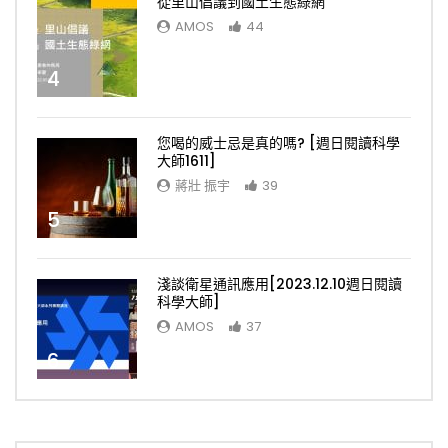
從里山倡議到國土生態綠網
AMOS
44
4
您喝的威士忌是真的嗎? [週日閱讀科學
大師1611]
蔣壯 振宇
39
5
淺談衛星通訊應用[2023.12.10週日閱讀
科學大師]
AMOS
37
6