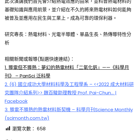
此次演講我們首先會介紹熱電效應的由來，並科普熱電材料的
基礎知識與應用前景，並介紹在不久的將來熱電材料如何能夠
被普及並應用在民生與工業上，成為可靠的環保利器。
研究專長：熱電材料、光電半導體、單晶生長、熱傳導特性分
析
相關新聞或報導(點選快速連結)：
1. 導電但不導熱：夢幻的熱電材料「二氧化釩」——《科學月
刊》 – PanSci 泛科學
2. (6) 國立成功大學材料科學及工程學系 – <<2022 成大材料研
究團隊介紹系列>> 魏百駿助理教授 Prof. Pai-Chun… |
Facebook
3. 導電不導熱的熱電材料新契機 – 科學月刊Science Monthly
(scimonth.com.tw)
瀏覽次數：
658