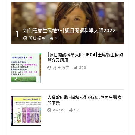
如何種樹生碳權?-[週日閱讀科學大師2022.11.06]
1
蔣壯 振宇
611
[週日閱讀科學大師-1504]土壤微生物的
簡介及應用
蔣壯 振宇
326
2
人造幹細胞-編程技術的發展與再生醫療
的前景
AMOS
57
3