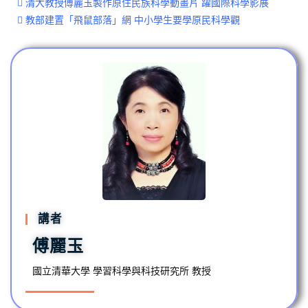

清大教授傅麗玉製作原住民族科學動畫片 躍國際科學影展
1.4K
17

教部建置「飛鼠部落」網 中小學生要學原民科學觀
上太空也要守法？
1.2K
7
講者
傅麗玉
國立清華大學 學習科學與科技研究所 教授