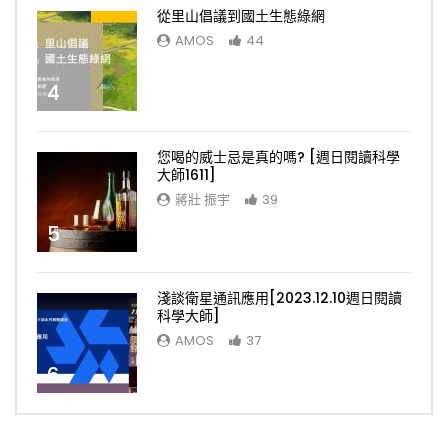
從里山倡議到國土生態綠網
AMOS
44
4
您喝的威士忌是真的嗎? [週日閱讀科學
大師1611]
蔣壯 振宇
39
5
淺談衛星通訊應用[2023.12.10週日閱讀
科學大師]
AMOS
37
6