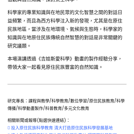
如何種樹生碳權?-[週日閱讀科學大師
科學家的專業知識與在地民眾的文化智慧之間的對話日
2022.11.06]
益頻繁，而且為西方科學注入新的發現，尤其是在原住
64K
611
民族地區，當涉及在地環境、氣候與生態時，科學家的
知識與在地原住民族傳統自然智慧的對話是非常關鍵的
[週日閱讀科學大師2022.10.23]認識台江的海
魚蝦
研究議題。
804
6
本場演講透過《吉娃斯愛科學》動畫的製作經驗分享，
帶領大家一起看見原住民族豐富的自然知識。
[週日閱讀科學大師2022.10.16]病毒飄之延燒攻
略 從病毒氣膠的空氣傳播看後疫情時代的挑戰
780
4
[週日閱讀科學大師2022.10.02]沒有人的保育
研究專長：課程與教學/科學教育/數位學習/原住民族教育/科學
區有甚麼？ 水下攝影機在望海巷潮境海灣海洋
傳播/科學動畫製作/科普教育/多元文化教育
保育區的應用
1.2K
7
相關新聞或報導(點選快速連結)：

投入原住民族科學教育 清大打造原住民族科學發展基地
[週日閱讀科學大師2022.09.25]屎尿物理學