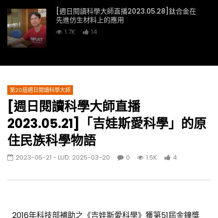
[週日閱讀科學大師直播2023.05.28]鈦合金在
先進仿生材料上的應用
1.7K
14
[週日閱讀科學大師2023.04.23]如何面對土石
流災害
1.1K
7
第20屆週日閱讀科學大師
[週日閱讀科學大師直播
[週日閱讀科學大師直播2023.04.16]扎根科學
永續臺灣- 解密近年大型科學活動
2023.05.21]「吉娃斯愛科學」的原
1K
3
住民族科學物語
[週日閱讀科學大師直播2023.04.09]通往宇宙
2023-05-21
- LUD:
2025-03-20
0
1.5K
4
的神奇路
1.5K
10
[週日閱讀科學大師2023.03.26]促進傷口自我
2016年科技部補助之《吉娃斯愛科學》獲第51屆金鐘獎
癒合的新科技