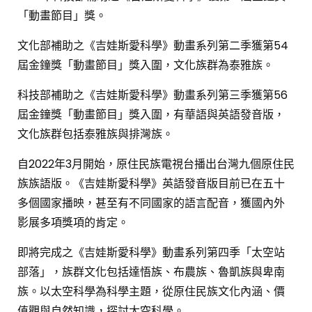
1.4K
8
「動畫節目」獎。
文化部補助之《吉娃斯愛科學》動畫系列第二季獲第54
[週日閱讀科學大師 2023.03.05]臺灣的太空夢
屆金鐘獎「動畫節目」獎入圍，文化族群為泰雅族。
804
2
科技部補助之《吉娃斯愛科學》動畫系列第三季獲第56
屆金鐘獎「動畫節目」獎入圍，有華語與英語發音版，
[週日閱讀科學大師2022.12.11] 大洋表面的微小
文化族群包括泰雅族與排灣族。
漣漪-其意義與觀測
1K
5
自2022年3月開始，原住民族電視台播出台灣九個原住民
族族語版。《吉娃斯愛科學》英語發音版目前已在五十
知風預雨的獵風戰士-[週日閱讀科學大師
多個國家播映，甚至有不同國家的語言配音，獲國內外
2022.11.20]
影展多項獎項的肯定。
1.1K
7
即將完成之《吉娃斯愛科學》動畫系列第四季「太空站
由人工智慧通往植物科學應用與仿生科技-[週日
部落」，族群文化包括達悟族、布農族、魯凱族與卑南
閱讀科學大師2022.11.13]
族。以太空科學為科學主題，從原住民族文化內涵、價
1.2K
6
值觀與自然知識，探討太空科學。