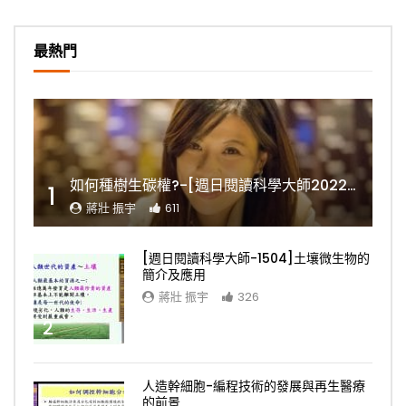
最熱門
如何種樹生碳權?-[週日閱讀科學大師2022.11.06]
1
蔣壯 振宇
611
[週日閱讀科學大師-1504]土壤微生物的
簡介及應用
蔣壯 振宇
326
2
人造幹細胞-編程技術的發展與再生醫療
的前景