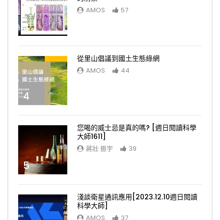
AMOS
57
3
從里山倡議到國土生態綠網
AMOS
44
4
您喝的威士忌是真的嗎? [週日閱讀科學
大師1611]
蔣壯 振宇
39
5
淺談衛星通訊應用[2023.12.10週日閱讀
科學大師]
AMOS
37