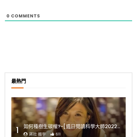
0
COMMENTS
最熱門
如何種樹生碳權?-[週日閱讀科學大師2022.11.06]
1
蔣壯 振宇
611