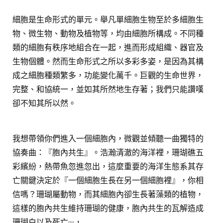
細胞是生命形式的單元。舉凡單細胞生物至於多細胞生
物、微生物、動物及植物等，均由細胞所構成。不同種
類的細胞有秩序地組合在一起，進而形成組織、器官及
生物個體。然而生命形式之所以多彩多姿，是因為其構
成之細胞種類繁多，功能變化萬千。巨觀的生命世界，
完整、和協統一，並如其所然地生存著；我們只能讚嘆
卻不知其所以然。
我想帶領你們進入一個細胞內，微觀並傾聽一曲獨特的
協奏曲：『胞內共生』。浩瀚清澈的海洋裡，珊瑚礁五
彩繽紛，熱帶魚忽進忽出，這麼重要的海洋生態系其存
亡關鍵決定於『一個細胞生長在另一個細胞裡』，你相
信嗎？珊瑚屬動物，而其細胞內卻生長著藻類的植物，
這樣的胞內共生維持珊瑚的健康，胞內共生的瓦解造成
珊瑚白以及死亡····，