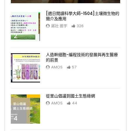
[週日閱讀科學大師-1504]土壤微生物的
簡介及應用
蔣壯 振宇
326
2
人造幹細胞-編程技術的發展與再生醫療
的前景
AMOS
57
3
從里山倡議到國土生態綠網
AMOS
44
4