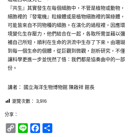
『共生』其實發生在每個細胞中，不管是植物或動物，
細胞裡的『發電機』粒線體或是植物細胞裡的葉綠體，
可能皆來自不同物種的細胞。在演化的過程裡，因應環
境變化生存壓力，他們結合在一起，各取所需並藉以彌
補自己所短，順利在生命的洪流中生存了下來。由珊瑚
到每一個生命的個體，從巨觀到微觀，剖析研究，不僅
讓科學更進一步並恍然了悟：我們都是協奏曲中的一部
份。
講者： 國立海洋生物博物館 陳啟祥 館長
瀏覽次數：
3,916
分享：
Copy
Line
Facebook
分