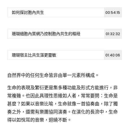
如何探討胞內共生
00:54:15
珊瑚細胞內質網乃控制胞內共生的樞紐
01:32:32
珊瑚宿主比共生藻更靈敏
01:40:06
自然界中的任何生命皆非由單一元素所構成。
生命的表現及繁衍更是集多種功能及形式方能進行，非
常複雜。也因此具理性思維如人者，常常要問：生命是
甚麼？如果以音樂比喻，生命就像ㄧ首協奏曲，除了獨
奏之外，還需有樂團協同演奏。在演化的長流中，生命
得以如悅耳的音樂，迴繞不斷。