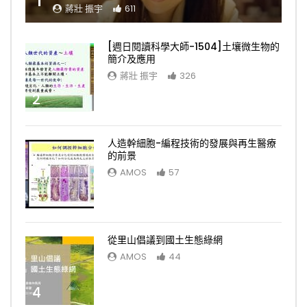
蔣壯 振宇
611
[週日閱讀科學大師-1504]土壤微生物的
簡介及應用
蔣壯 振宇
326
2
人造幹細胞-編程技術的發展與再生醫療
的前景
AMOS
57
3
從里山倡議到國土生態綠網
AMOS
44
4