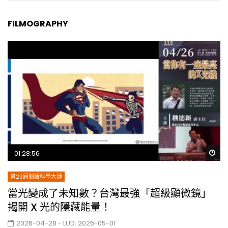
FILMOGRAPHY
Wa
01:28:56
第23屆閱讀科學大師
當光變成了未知數？台灣最強「超級顯微鏡」
揭開 X 光的隱藏能量！
2026-04-28
- LUD:
2026-05-01