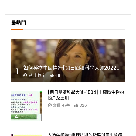
最熱門
如何種樹生碳權?-[週日閱讀科學大師2022.11.06]
1
蔣壯 振宇
611
[週日閱讀科學大師-1504]土壤微生物的
簡介及應用
蔣壯 振宇
326
2
人造幹細胞-編程技術的發展與再生醫療