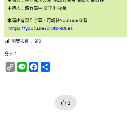
主講人：國立成功大學 地球科學系 陳嘉宏 副教授
主持人：路竹高中 盧正川 校長
本講座有製作字幕，可轉往Youtube收看
https://youtu.be/br3tblRB6es
瀏覽次數：
910
分享：
Copy
Line
Facebook
分
Link
享
2