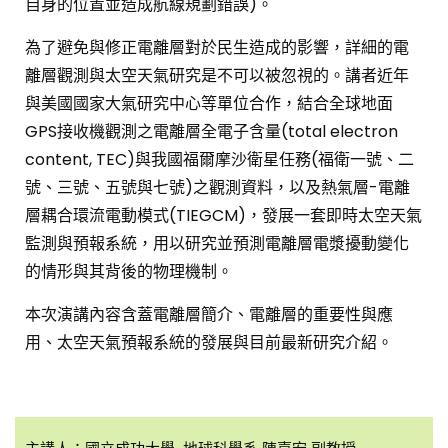
自身的位置並造成航線規劃錯誤)。
為了避免與修正電離層對於民生造成的影響，詳細的電
離層觀測與太空天氣研究是不可以被忽視的。講者近年
與美國國家大氣研究中心等單位合作，結合全球地面
GPS接收機觀測之電離層全電子含量(total electron
content, TEC)與我國福爾摩沙衛星任務(福衛一號、二
號、三號、五號與七號)之觀測資料，以及熱氣層-電離
層耦合環流電動模式(TIEGCM)，發展一套即時太空天氣
監測與預報系統，用以研究並預測電離層電漿擾動變化
的情形與其背後的物理機制。
本次演講內容含蓋電離層簡介、電離層的重要性與應
用、太空天氣預報系統的發展與目前最新研究介紹。