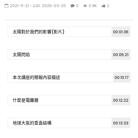
2021-11-21
- LUD:
2025-03-20
0
0.9K
2
[週日閱讀科學大師-1903]小提琴與弓的聲學,力
學與振動物理學
1K
1
太陽對於我們的影響(影片)
00:01:36
拯救生命成就幸福-你知道狗狗也可以捐血嗎 !?
[週日閱讀科學大師-1901]
太陽閃焰
00:05:21
0.9K
3
本次講座的簡報內容描述
00:10:17
[週日閱讀科學大師-2022.05.15] 萬物皆關聯
—網路世界中的人工智慧
2.3K
9
什麼是電離層
00:12:22
[週日閱讀科學大師-2022.04.24] 創新分析儀
器的研發及應用
1.4K
3
地球大氣的垂直結構
00:13:33