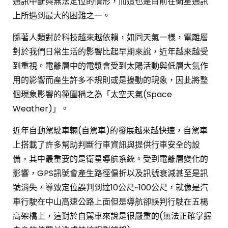
通訊中斷與無法定位的情形，而這也是目前在衛星通訊
上所遇到最大的困難之一。
隨著人類對於科技越來越依賴，如同天氣一樣，電離層
對於我們日常生活的影響比起早期來說，近年越來越受
到重視。電離層中的電漿會受到太陽活動與低層大氣作
用的影響而產生許多不規則或是擾動的現象，因此將整
個現象影響的範圍稱之為「太空天氣(Space
Weather)」。
近年自動駕駛車輛(自駕車)的發展越來越快速，自駕車
上搭載了許多幫助判斷行車資訊與提供行車安全的設
備，其中最重要的是衛星導航系統。受到電離層變化的
影響，GPS訊號會產生路徑偏折以及訊號衰減甚至是訊
號消失，導致定位誤判到達10公尺~100公尺，就像是汽
車行駛在中山高速公路上面但是導航卻誤判行駛在五楊
高架橋上，這對於自駕車來說是很嚴重的(無法正確掌握