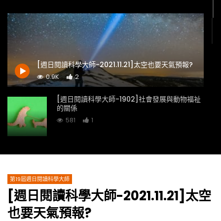
[週日閱讀科學大師-2021.11.21]太空也要天氣預報?
0.9K
2
[週日閱讀科學大師-1902]社會發展與動物福祉
的關係
581
1
[週日閱讀科學大師-2021.11.14]揭開去南極的神
秘面紗
0.9K
0
第19屆週日閱讀科學大師
[週日閱讀科學大師-2021.11.21]太空
[週日閱讀科學大師-1904]國產木竹材的「轉」
與「傳」-談手工製琴
也要天氣預報?
771
2