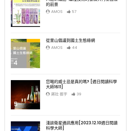
的前景
AMOS
57
3
從里山倡議到國土生態綠網
AMOS
44
4
您喝的威士忌是真的嗎? [週日閱讀科學
大師1611]
蔣壯 振宇
39
5
淺談衛星通訊應用[2023.12.10週日閱讀
科學大師]