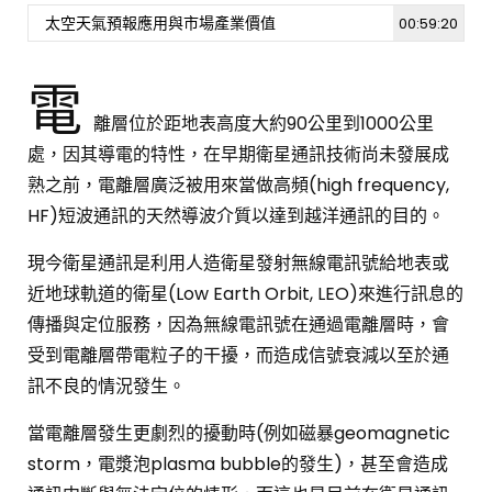
太空天氣預報應用與市場產業價值
00:59:20
[週日閱讀科學大師-2021.12.12]日珥爆發、極
光奇觀及星際空間
電
1.1K
2
離層位於距地表高度大約90公里到1000公里
處，因其導電的特性，在早期衛星通訊技術尚未發展成
[週日閱讀科學大師-2021.12.05]地震與電離層
熟之前，電離層廣泛被用來當做高頻(high frequency,
同震的現象及前兆
HF)短波通訊的天然導波介質以達到越洋通訊的目的。
1K
3
現今衛星通訊是利用人造衛星發射無線電訊號給地表或
[週日閱讀科學大師-2022.05.22] 用科學捍衛
近地球軌道的衛星(Low Earth Orbit, LEO)來進行訊息的
地球!
傳播與定位服務，因為無線電訊號在通過電離層時，會
2K
11
受到電離層帶電粒子的干擾，而造成信號衰減以至於通
訊不良的情況發生。
當電離層發生更劇烈的擾動時(例如磁暴geomagnetic
storm，電漿泡plasma bubble的發生)，甚至會造成