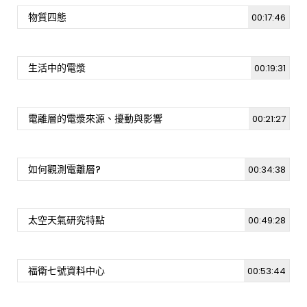
[週日閱讀科學大師2021.04.17] 壯闊呀！我的
蛙
物質四態
00:17:46
1.5K
7
生活中的電漿
00:19:31
[週日閱讀科學大師-2022.04.10] 尋找人類的
下個家鄉 —系外行星的世界
1.4K
5
電離層的電漿來源、擾動與影響
00:21:27
[週日閱讀科學大師-2022.03.27] 如虎添翼的
萬物互聯
如何觀測電離層?
00:34:38
1.6K
4
[週日閱讀科學大師-2022.03.13] 肝炎人生可以
太空天氣研究特點
00:49:28
不再「黑白」!
1.8K
12
福衛七號資料中心
00:53:44
[週日閱讀科學大師-2022.03.06] 雲：千變萬
化背後的真相
2.1K
10