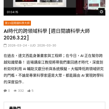
Wa
01:04:15
第23屆閱讀科學大師
AI時代的跨領域科學 [週日閱讀科學大師
2026.3.22]
2026-03-24
- LUD:
2026-03-30
在過去，達文西能身兼畫家與工程師；在今日，AI 正在幫你跨
越知識壁壘！ 這場講座江教授將帶我們重回通才時代，深度剖
析如何利用 AI 輔助文獻分析與系統模擬，大幅降低跨領域研究
的門檻。不論是專業科學家還是大眾，都能藉由 AI 實現跨學科
的深度協作...
0
332
5
最熱門