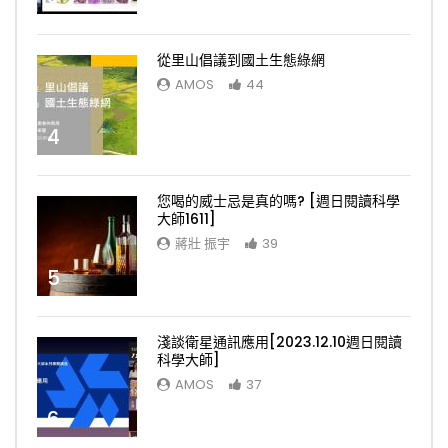
從里山倡議到國土生態綠網
AMOS
44
4
您喝的威士忌是真的嗎? [週日閱讀科學
大師1611]
蔣壯 振宇
39
5
淺談衛星通訊應用[2023.12.10週日閱讀
科學大師]
AMOS
37
6