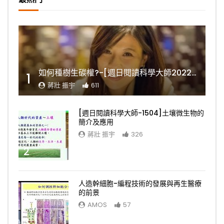
如何種樹生碳權?-[週日閱讀科學大師2022.11.06]
1
蔣壯 振宇
611
[週日閱讀科學大師-1504]土壤微生物的
簡介及應用
蔣壯 振宇
326
2
人造幹細胞-編程技術的發展與再生醫療
的前景
AMOS
57
3