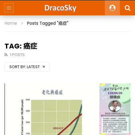
Home
Posts Tagged "癌症"
TAG: 癌症
1 POSTS
SORT BY:
LATEST