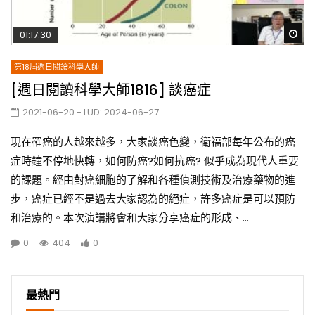
Wa
01:17:30
第18屆週日閱讀科學大師
[週日閱讀科學大師1816] 談癌症
2021-06-20
- LUD:
2024-06-27
現在罹癌的人越來越多，大家談癌色變，衛福部每年公布的癌
症時鐘不停地快轉，如何防癌?如何抗癌? 似乎成為現代人重要
的課題。經由對癌細胞的了解和各種偵測技術及治療藥物的進
步，癌症已經不是過去大家認為的絕症，許多癌症是可以預防
和治療的。本次演講將會和大家分享癌症的形成、...
0
404
0
最熱門