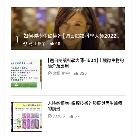
如何種樹生碳權?-[週日閱讀科學大師2022.11.06]
1
蔣壯 振宇
611
[週日閱讀科學大師-1504]土壤微生物的
簡介及應用
蔣壯 振宇
326
2
人造幹細胞-編程技術的發展與再生醫療
的前景
AMOS
57
3