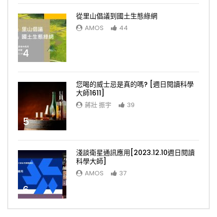
從里山倡議到國土生態綠網
AMOS
44
4
您喝的威士忌是真的嗎? [週日閱讀科學
大師1611]
蔣壯 振宇
39
5
淺談衛星通訊應用[2023.12.10週日閱讀
科學大師]
AMOS
37
6