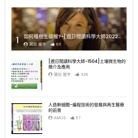
如何種樹生碳權?-[週日閱讀科學大師2022.11.06]
1
蔣壯 振宇
611
[週日閱讀科學大師-1504]土壤微生物的
簡介及應用
蔣壯 振宇
326
2
人造幹細胞-編程技術的發展與再生醫療
的前景
AMOS
57
3