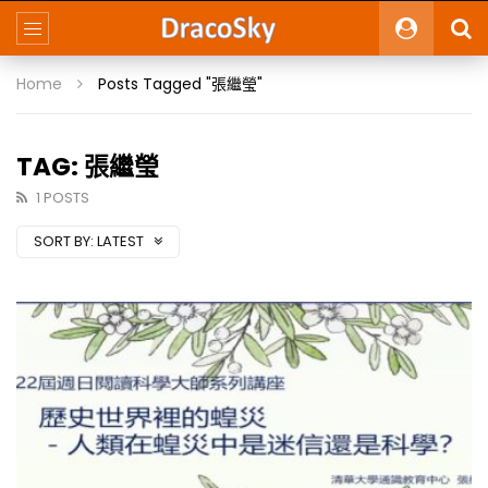
Home
Posts Tagged "張繼瑩"
TAG: 張繼瑩
1 POSTS
SORT BY:
LATEST