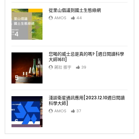
從里山倡議到國土生態綠網
AMOS
44
4
您喝的威士忌是真的嗎? [週日閱讀科學
大師1611]
蔣壯 振宇
39
5
淺談衛星通訊應用[2023.12.10週日閱讀
科學大師]
AMOS
37
6