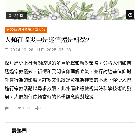
Wa
01:24:13
第22屆週日閱讀科學大師
人類在蝗災中是迷信還是科學?
2024-10-28
- LUD:
2025-05-28
探討歷史上社會對蝗災的多重解釋和應對策略，分析人們如何
透過宗教儀式、祈禱和民間信仰理解蝗災，並探討這些信仰對
社會行為的影響。許多文化將蝗災視為神靈的不滿，促使人們
進行宗教活動以尋求救贖，此外講座將檢視當時科學技術的發
展，人們如何依賴當時的科學觀念應對蝗災...
0
378
5
最熱門