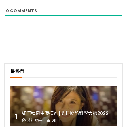
0
COMMENTS
最熱門
如何種樹生碳權?-[週日閱讀科學大師2022.11.06]
1
蔣壯 振宇
611