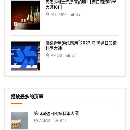
您喝的威士忌是真的嗎? [週日閱讀科學
大師1611]
蔣壯 振宇
39
5
淺談衛星通訊應用[2023.12.10週日閱讀
科學大師]
AMOS
37
6
播放最多的清單
第16屆週日閱讀科學大師
AMOS
6.1K