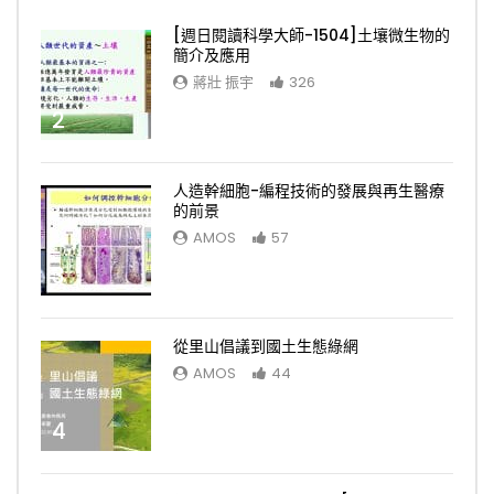
[週日閱讀科學大師-1504]土壤微生物的
簡介及應用
蔣壯 振宇
326
2
人造幹細胞-編程技術的發展與再生醫療
的前景
AMOS
57
3
從里山倡議到國土生態綠網
AMOS
44
4