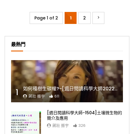
Page 1 of 2
1
2
最熱門
如何種樹生碳權?-[週日閱讀科學大師2022.11.06]
1
蔣壯 振宇
611
[週日閱讀科學大師-1504]土壤微生物的
簡介及應用
蔣壯 振宇
326