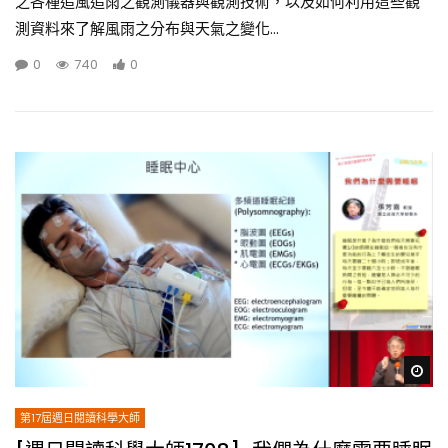
之各種追風追雨之觀測儀器與觀測技術，以及如何利用這些觀
測資料來了解風雨之分布與天氣之變化...
0
740
0
Wa
第17屆週日閱讀科學大師