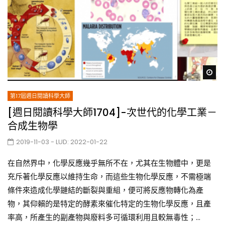
Wa
第17屆週日閱讀科學大師
[週日閱讀科學大師1704]-次世代的化學工業－
合成生物學
2019-11-03
- LUD:
2022-01-22
在自然界中，化學反應幾乎無所不在，尤其在生物體中，更是
充斥著化學反應以維持生命，而這些生物化學反應，不需極端
條件來造成化學鏈結的斷裂與重組，便可將反應物轉化為產
物，其仰賴的是特定的酵素來催化特定的生物化學反應，且產
率高，所產生的副產物與廢料多可循環利用且較無毒性；...