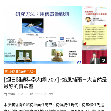
Wa
第17屆週日閱讀科學大師
[週日閱讀科學大師1707]-追風捕雨－大自然是
最好的實驗室
2019-12-01
- LUD:
2022-01-22
本次演講將介紹從地面到高空，從傳統到現代，從基礎到先進