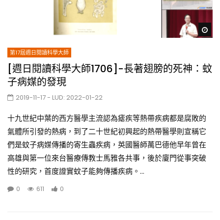
Wa
第17屆週日閱讀科學大師
[週日閱讀科學大師1706]-長著翅膀的死神：蚊
子病媒的發現
2019-11-17
- LUD:
2022-01-22
十九世紀中葉的西方醫學主流認為瘧疾等熱帶疾病都是腐敗的
氣體所引發的熱病，到了二十世紀初興起的熱帶醫學則宣稱它
們是蚊子病媒傳播的寄生蟲疾病，英國醫師萬巴德他早年曾在
高雄與第一位來台醫療傳教士馬雅各共事，後於廈門從事突破
性的研究，首度證實蚊子能夠傳播疾病。...
0
611
0