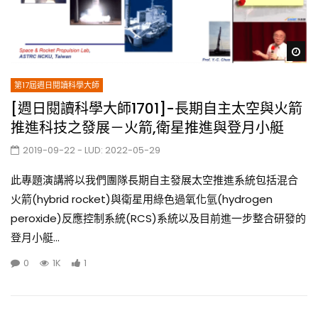
Wa
第17屆週日閱讀科學大師
[週日閱讀科學大師1701]-長期自主太空與火箭
推進科技之發展－火箭,衛星推進與登月小艇
2019-09-22
- LUD:
2022-05-29
此專題演講將以我們團隊長期自主發展太空推進系統包括混合
火箭(hybrid rocket)與衛星用綠色過氧化氫(hydrogen
peroxide)反應控制系統(RCS)系統以及目前進一步整合研發的
登月小艇...
0
1K
1