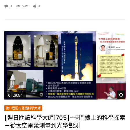
0
695
0
Wa
01:29:54
第17屆週日閱讀科學大師
[週日閱讀科學大師1705]-卡門線上的科學探索
－從太空電漿測量到光學觀測