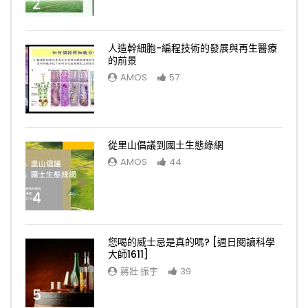
2
人造幹細胞-編程技術的發展與再生醫療
的前景
AMOS
57
3
從里山倡議到國土生態綠網
AMOS
44
4
您喝的威士忌是真的嗎? [週日閱讀科學
大師1611]
蔣壯 振宇
39
5