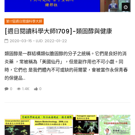
Wa
第17屆週日閱讀科學大師
[週日閱讀科學大師1709]-類固醇與健康
2020-03-15
- LUD:
2022-01-22
類固醇是一群結構類似膽固醇的分子之統稱。它們是良好的消
炎藥 ，常被稱為「美國仙丹」，但是副作用也不可小覷。同
時，它們也 是我們體內不可或缺的荷爾蒙，會被當作永保青春
的保健品...
0
1.4K
0