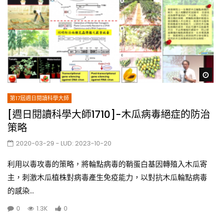
Wa
第17屆週日閱讀科學大師
[週日閱讀科學大師1710]-木瓜病毒絕症的防治
策略
2020-03-29
- LUD:
2023-10-20
利用以毒攻毒的策略，將輪點病毒的鞘蛋白基因轉殖入木瓜寄
主，刺激木瓜植株對病毒產生免疫能力，以對抗木瓜輪點病毒
的感染...
0
1.3K
0