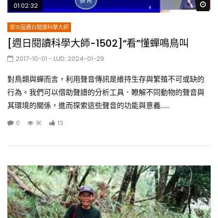
Wa
01:02:32
第15屆週日閱讀科學大師
[週日閱讀科學大師-1502]“看”懂蟬鳴鳥叫
2017-10-01
- LUD:
2024-01-29
對鳥類與蟬而言，利用聲音傳訊是維持生存與繁殖不可或缺的
行為。我們可以借助聲譜的分析工具．瞭解不同動物的聲音與
其環境的關係，進而探索這些聲音的功能與意義......
0
1K
13