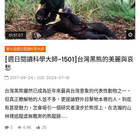
Wa
01:51:07
第15屆週日閱讀科學大師
[週日閱讀科學大師-1501]台灣黑熊的美麗與哀
愁
2017-09-24
- LUD:
2024-07-18
台灣黑熊儼然已成為近年來最具台灣意象的代表性動物之一，
但真正瞭解牠的人並不多，更遑論野外目擊牠本尊的人。到底
有甚麼魅力，怎會吸引一個研究者漫步於熊徑上，在浩瀚的山
林裡追蹤虛無飄渺的熊蹤跡.......
0
6.8K
25