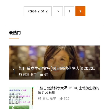
Page 2 of 2
1
2
最熱門
如何種樹生碳權?-[週日閱讀科學大師2022.11.06]
1
蔣壯 振宇
611
[週日閱讀科學大師-1504]土壤微生物的
簡介及應用
蔣壯 振宇
326
2