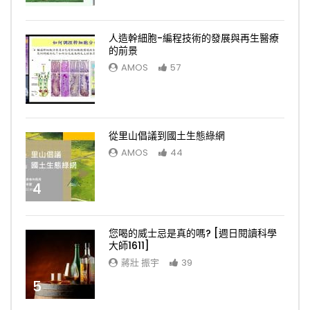
人造幹細胞-編程技術的發展與再生醫療
的前景
AMOS
57
3
從里山倡議到國土生態綠網
AMOS
44
4
您喝的威士忌是真的嗎? [週日閱讀科學
大師1611]
蔣壯 振宇
39
5