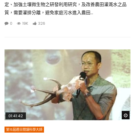
定、加強土壤微生物之研發利用研究，及改善農田灌溉水之品
質，需要灌排分離，避免家庭污水進入農田...
0
19K
326
Wa
01:41:42
第15屆週日閱讀科學大師