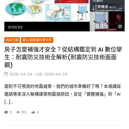
Wa
01:50:53
尚未分類
第23屆閱讀科學大師
房子怎麼補強才安全？從結構鑑定到 AI 數位孿
生：耐震防災技術全解析(耐震防災技術面面
觀)
2026-04-24
- LUD:
2026-04-24
面對不可預測的地震威脅，我們的城市準備好了嗎？本場講座
邀請專家深入解構建築物震損原因，並從「實體補強」到「AI
[…]...
0
192
4