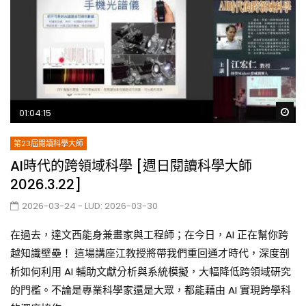
Wa
01:04:15
第23屆閱讀科學大師
AI時代的跨領域科學 [週日閱讀科學大師
2026.3.22]
2026-03-24
- LUD:
2026-03-30
在過去，達文西能身兼畫家與工程師；在今日，AI 正在幫你跨
越知識壁壘！ 這場講座江教授將帶我們重回通才時代，深度剖
析如何利用 AI 輔助文獻分析與系統模擬，大幅降低跨領域研究
的門檻。不論是專業科學家還是大眾，都能藉由 AI 實現跨學科