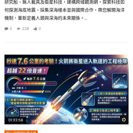
研究船、無人載具及衛星科技，建構跨域觀測網。探索科技如
何探測海底地震、採集深海樣本並與國際合作，帶您解開海洋
機制，重新定義人類與深海的未來關係。...
0
228
0
Wa
01:33:58