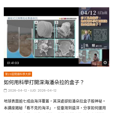
Wa
01:41:03
第23屆閱讀科學大師
如何用科學打開深海潘朵拉的盒子？
2026-04-12
- LUD:
2026-04-12
地球表面逾七成由海洋覆蓋，其深處卻如潘朵拉盒子般神祕。
本講座揭秘「看不見的海洋」，從臺灣到遠洋，分享如何運用