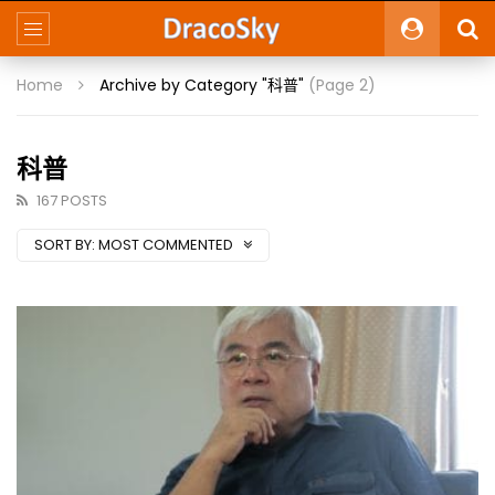
Home
Archive by Category "科普"
(Page 2)
科普
167 POSTS
SORT BY:
MOST COMMENTED