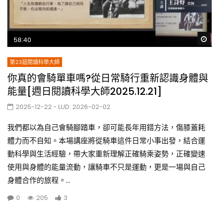
Wa
58:40
第23屆閱讀科學大師
你真的會騎單車嗎?從日常騎行重新認識身體與
能量[週日閱讀科學大師2025.12.21]
2025-12-22
- LUD:
2026-02-02
我們都以為自己會騎腳踏車，卻可能長年用錯方法，傷膝蓋耗
體力而不自知。本場講座將從騎車這件日常小事出發，結合運
動科學與生活經驗，帶大家重新理解正確騎乘姿勢，正確變速
使用與身體的能量流動，讓騎車不只是運動，更是一場與自己
身體合作的旅程。...
0
205
3