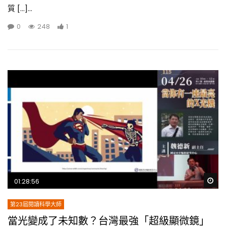
質 […]...
0
248
1
Wa
01:28:56
第23屆閱讀科學大師
當光變成了未知數？台灣最強「超級顯微鏡」