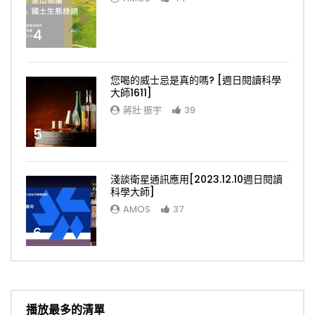
4
您喝的威士忌是真的嗎? [週日閱讀科學
大師1611]
蔣壯 振宇
39
5
淺談衛星通訊應用[2023.12.10週日閱讀
科學大師]
AMOS
37
6
播放最多的清單