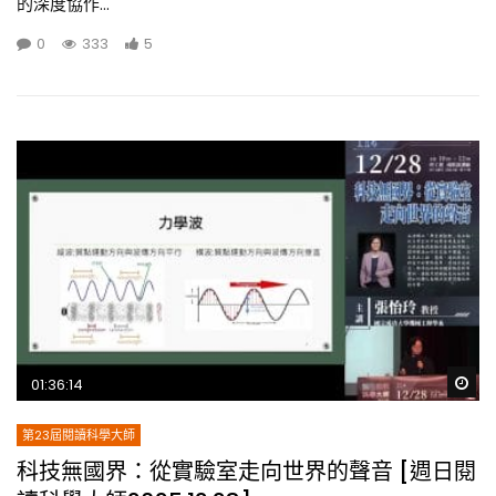
的深度協作...
0
333
5
Wa
01:36:14
第23屆閱讀科學大師
科技無國界：從實驗室走向世界的聲音 [週日閱