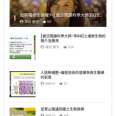
如何種樹生碳權?-[週日閱讀科學大師2022.11.06]
1
蔣壯 振宇
611
[週日閱讀科學大師-1504]土壤微生物的
簡介及應用
蔣壯 振宇
326
2
人造幹細胞-編程技術的發展與再生醫療
的前景
AMOS
57
3
從里山倡議到國土生態綠網
AMOS
44