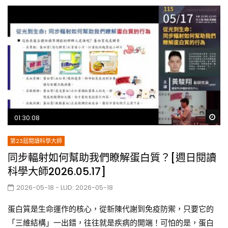
Wa
01:30:08
第23屆閱讀科學大師
同步輻射如何幫助我們瞭解蛋白質？[週日閱讀
科學大師2026.05.17]
2026-05-18
- LUD:
2026-05-18
蛋白質是生命運作的核心，從新陳代謝到免疫防禦，只要它的
「三維結構」一出錯，往往就是疾病的開端！可怕的是，蛋白