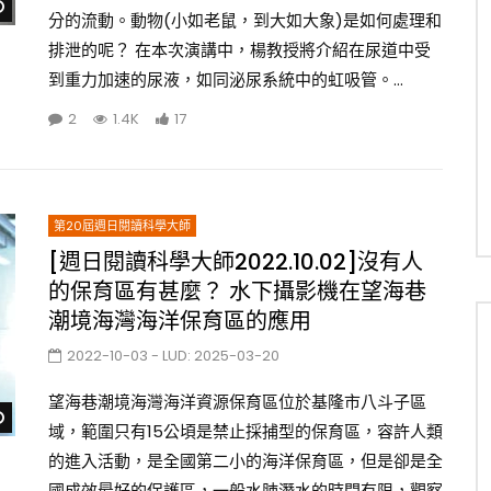
Watch Later
分的流動。動物(小如老鼠，到大如大象)是如何處理和
排泄的呢？ 在本次演講中，楊教授將介紹在尿道中受
到重力加速的尿液，如同泌尿系統中的虹吸管。...
2
1.4K
17
第20屆週日閱讀科學大師
[週日閱讀科學大師2022.10.02]沒有人
的保育區有甚麼？ 水下攝影機在望海巷
潮境海灣海洋保育區的應用
2022-10-03
- LUD:
2025-03-20
望海巷潮境海灣海洋資源保育區位於基隆市八斗子區
Watch Later
域，範圍只有15公頃是禁止採捕型的保育區，容許人類
的進入活動，是全國第二小的海洋保育區，但是卻是全
國成效最好的保護區，一般水肺潛水的時間有限，觀察