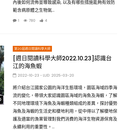
內後如何流佈並導致感染, 以及有哪些措施能夠有效防
範含病原體之生物氣...
1
780
4
第20屆週日閱讀科學大師
[週日閱讀科學大師2022.10.23]認識台
江的海魚蝦
2022-10-23
- LUD:
2025-03-20
將介紹台江國家公園的海洋生態環境，園區海域四季海
流的變化，帶領大家認識園區海域的海魚及海蝦，了解
Watch Later
不同地理環境下海魚及海蝦種類組成的差異，探討優勢
海魚及海蝦的生活史和棲地利用，從中得以了解棲地保
護及適當的漁業管理對我們消費的海洋生物資源保育及
永續利用的重要性。...