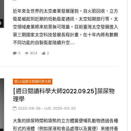
近年來全世界的太空產業發展蓬勃，自火箭回收、立方
衛星崛起到近期的低軌衛星通訊、太空短期旅行等，太
Watch Later
空領域產業將來前景無可限量。目前臺灣太空發展進入
第三期國家太空科技發展長程計畫，在十年內將有數顆
不同功能的自製衛星陸續升空......
0
804
2
第20屆週日閱讀科學大師
[週日閱讀科學大師2022.09.25]屎尿物
理學
2022-09-26
- LUD:
2025-03-20
大象的排尿時間和袋熊的立方體糞便哺乳動物透過各種
形式的液體（例如尿液和食品處理以及糞便）來維持養