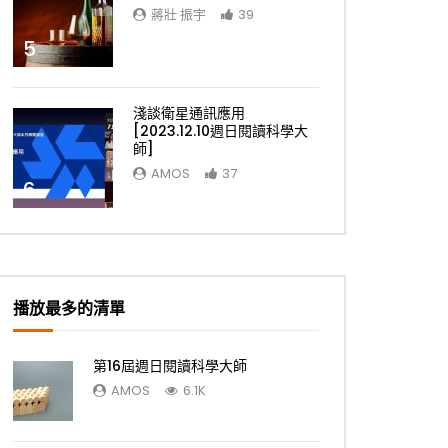
蔣壯 振宇
39
5
淺談衛星通訊應用
[2023.12.10週日閱讀科學大
師]
AMOS
37
6
播放最多的清單
第16屆週日閱讀科學大師
AMOS
6.1K