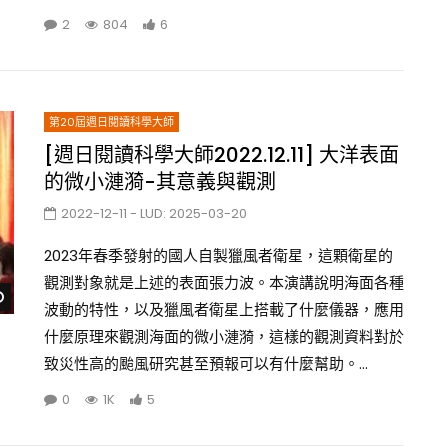
2
804
6
第20屆週日閱讀科學大師
[週日閱讀科學大師2022.12.11] 大洋表面
的微小漣漪-其意義與觀測
2022-12-11
- LUD:
2025-03-20
2023年春季發射的國人自製獵風者衛星，這顆衛星的
觀測對象就是上述的表面張力波。本演講說明海面各種
Watch Later
波動的特性，以及獵風者衛星上搭載了什麼儀器，應用
什麼原理來觀測海面的微小漣漪，這樣的觀測資料對於
致災性高的颱風研究甚至預報可以有什麼幫助。...
0
1K
5