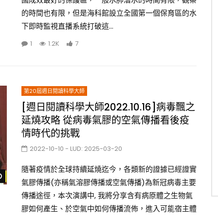
的時間也有限，但是海科館設立全國第一個保育區的水
下即時監視直播系統打破這...
1
1.2K
7
第20屆週日閱讀科學大師
[週日閱讀科學大師2022.10.16]病毒飄之
延燒攻略 從病毒氣膠的空氣傳播看後疫
情時代的挑戰
2022-10-10
- LUD:
2025-03-20
隨著疫情於全球持續延燒迄今，各類新的證據已經證實
Watch Later
氣膠傳播(亦稱氣溶膠傳播或空氣傳播)為新冠病毒主要
傳播途徑，本次演講中, 我將分享含有病原體之生物氣
膠如何產生、於空氣中如何傳播流佈，進入可能宿主體