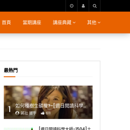
首頁
當期講座
講座典藏
其他
最熱門
如何種樹生碳權?-[週日閱讀科學大師2022.11.06]
1
蔣壯 振宇
611
[週日閱讀科學大師-1504]土