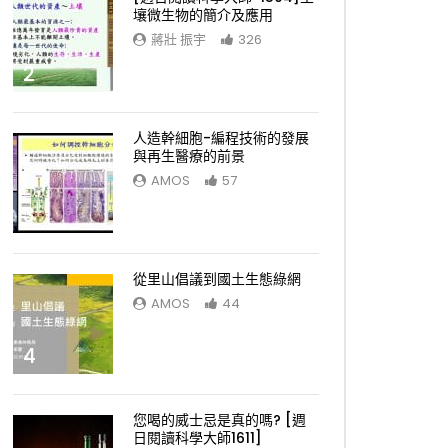
壤微生物的簡介及應用
蔣壯 振宇
326
2
人造幹細胞-編程技術的發展
與再生醫療的前景
AMOS
57
3
從里山倡議到國土生態綠網
AMOS
44
4
您喝的威士忌是真的嗎? [週
日閱讀科學大師1611]