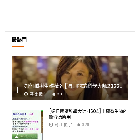
最熱門
如何種樹生碳權?-[週日閱讀科學大師2022.11.06]
1
蔣壯 振宇
611
[週日閱讀科學大師-1504]土壤微生物的
簡介及應用
蔣壯 振宇
326
2