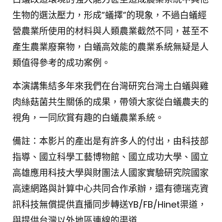
星未艾
生物的選汰壓力，形成”蟻擇”的現象，不過白蟻經
605
2
營農業所使用的材料與人類農業截然不同，甚至不
[週日閱讀科學大師1703]-從實驗室到太空的放
產生農業廢棄物，白蟻高效能的農業系統無疑是人
電現象
類值得參考的成功案例。
509
0
本演講集結多年來我們在台灣研究台灣土白蟻與雞
[週日閱讀科學大師1710]-木瓜病毒絕症的防治
肉絲菇菌共生關係的成果，帶領大家從白蟻農夫的
策略
1.3K
0
視角，一同欣賞有趣的白蟻農業系統。
備註：本影片的產出是有許多人的付出，由科技部
人工智慧的思維與應用-[週日閱讀科學大師
1716]
指導、國立科學工藝博物館、國立成功大學、國立
1.6K
12
高雄應用科技大學與財團法人國家實驗研究院國家
高速網路與計算中心共同合作承辦，還有德瑞克資
[週日閱讀科學大師1705]-卡門線上的科學探索
－從太空電漿測量到光學觀測
訊科技無償提供直播同步轉送YB/FB/Hinet渠道，
157
1
與提供台灣以外地區連線的渠道