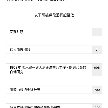
[週日閱讀科學大師1708]-我們為什麼需要睡眠
以下可挑選段落標記播放
12.5K
1
回到片頭
1
個人簡歷描述
71
1908年 素木得一與大島正滿來台工作，開啟台灣的
608
白蟻研究
養菌白蟻的全球分布
799
發展森林環境中的白蟻生態學研究
1020