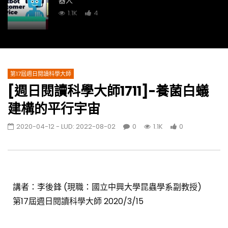
器人
1.1K
4
[週日閱讀科學大師1714]-胰島素的黑歷史
892
0
第17屆週日閱讀科學大師
[週日閱讀科學大師1711]-養菌白蟻
[週日閱讀科學大師1713]-達文西外科機器人及
人工智能的應用
建構的平行宇宙
1.2K
0
2020-04-12
- LUD:
2022-08-02
0
1.1K
0
[週日閱讀科學大師1712]-能在體內消失的金屬
鎂骨釘
876
0
講者：李後鋒 (現職：國立中興大學昆蟲學系副教授)
[週日閱讀科學大師1709]-類固醇與健康
第17屆週日閱讀科學大師 2020/3/15
1.4K
0