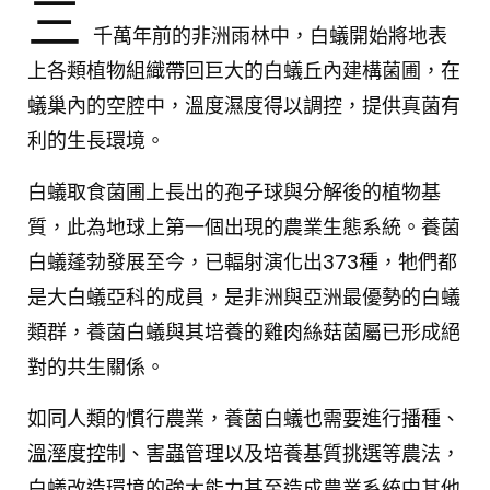
三
千萬年前的非洲雨林中，白蟻開始將地表
[週日閱讀科學大師1707]-追風捕雨－大自然是
最好的實驗室
上各類植物組織帶回巨大的白蟻丘內建構菌圃，在
740
0
蟻巢內的空腔中，溫度濕度得以調控，提供真菌有
利的生長環境。
[週日閱讀科學大師1706]-長著翅膀的死神：蚊
子病媒的發現
白蟻取食菌圃上長出的孢子球與分解後的植物基
611
0
質，此為地球上第一個出現的農業生態系統。養菌
[週日閱讀科學大師1704]-次世代的化學工業－
白蟻蓬勃發展至今，已輻射演化出373種，牠們都
合成生物學
是大白蟻亞科的成員，是非洲與亞洲最優勢的白蟻
695
0
類群，養菌白蟻與其培養的雞肉絲菇菌屬已形成絕
對的共生關係。
[週日閱讀科學大師1701]-長期自主太空與火箭
推進科技之發展－火箭,衛星推進與登月小艇
1K
1
如同人類的慣行農業，養菌白蟻也需要進行播種、
溫溼度控制、害蟲管理以及培養基質挑選等農法，
[週日閱讀科學大師1702]平民的太空探索：方
白蟻改造環境的強大能力甚至造成農業系統中其他