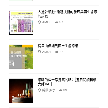
人造幹細胞-編程技術的發展與再生醫療
的前景
AMOS
57
3
從里山倡議到國土生態綠網
AMOS
44
4
您喝的威士忌是真的嗎? [週日閱讀科學
大師1611]
蔣壯 振宇
39
5