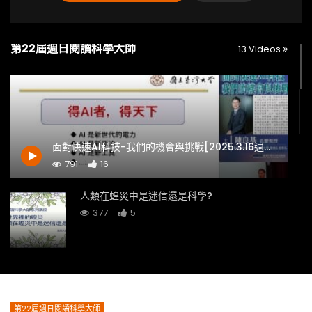
第22屆週日閱讀科學大師
13 Videos
面對快速AI科技-我們的機會與挑戰[2025.3.16週日閱讀科學大師]
791
16
人類在蝗災中是迷信還是科學?
377
5
從文學世界看妖怪與科學[2024.10.20週日閱讀
科學大師]
492
3
第22屆週日閱讀科學大師