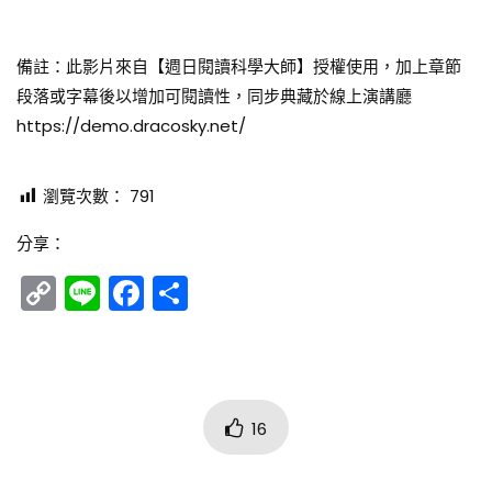
籤詩文化與科學邏輯[2024.11.17週日閱讀科學
大師]
備註：此影片來自【週日閱讀科學大師】授權使用，加上章節
427
8
段落或字幕後以增加可閱讀性，同步典藏於線上演講廳
https://demo.dracosky.net/
瀏覽次數：
791
分享：
Copy
Line
Facebook
分
Link
享
16