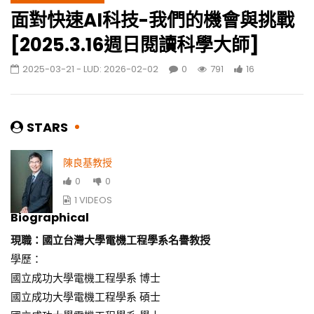
面對快速AI科技-我們的機會與挑戰
戲劇表演中的科學[2024.09.29週日閱讀科學大
師]
[2025.3.16週日閱讀科學大師]
265
0
2025-03-21
- LUD:
2026-02-02
0
791
16
從科學看周遭 [週日閱讀科學大師2025.06.08]
644
6
STARS
陳良基教授
太空中心的光學遙測衛星~福衛八號[週日閱讀科
學大師2025.05.18]
0
0
802
8
1 VIDEOS
Biographical
超乎想像的立方衛星發展與應用-[週日閱讀科學
現職：國立台灣大學電機工程學系名譽教授
大師2025.04.20]
學歷：
531
12
國立成功大學電機工程學系 博士
國立成功大學電機工程學系 碩士
智慧醫療－台灣下一個護國神山？(簡繁字幕)