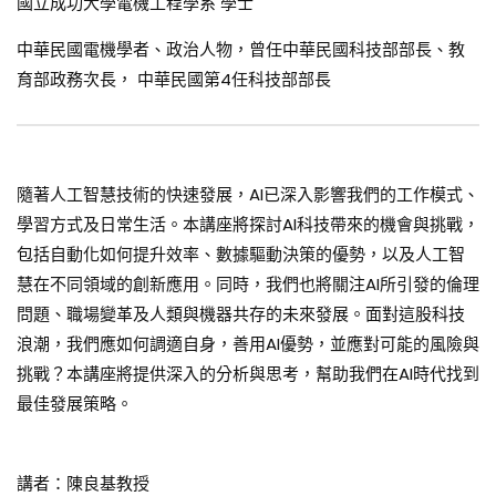
國立成功大學電機工程學系 學士
[2025.4.13週日閱讀科學大師]
509
13
中華民國電機學者、政治人物，曾任中華民國科技部部長、教
育部政務次長， 中華民國第4任科技部部長
經典文學中的AI人工智慧[2024.12.29週日閱讀
科學大師]
323
1
隨著人工智慧技術的快速發展，AI已深入影響我們的工作模式、
難以度量的瘋狂[2024.12.22週日閱讀科學大
學習方式及日常生活。本講座將探討AI科技帶來的機會與挑戰，
師]
295
2
包括自動化如何提升效率、數據驅動決策的優勢，以及人工智
慧在不同領域的創新應用。同時，我們也將關注AI所引發的倫理
問題、職場變革及人類與機器共存的未來發展。面對這股科技
清朝帆船航海概述－以文人渡海來臺為例
[2024.12.8週日閱讀科學大師]
浪潮，我們應如何調適自身，善用AI優勢，並應對可能的風險與
221
1
挑戰？本講座將提供深入的分析與思考，幫助我們在AI時代找到
最佳發展策略。
天相與真相-從天文說詩詞[2024.11.24週日閱
讀科學大師]
315
1
講者：陳良基教授