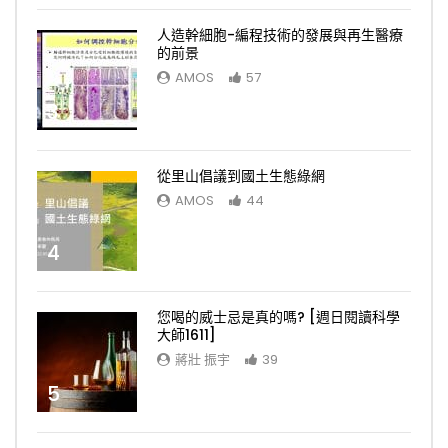
人造幹細胞-編程技術的發展與再生醫療
的前景
AMOS
57
3
從里山倡議到國土生態綠網
AMOS
44
4
您喝的威士忌是真的嗎? [週日閱讀科學
大師1611]
蔣壯 振宇
39
5