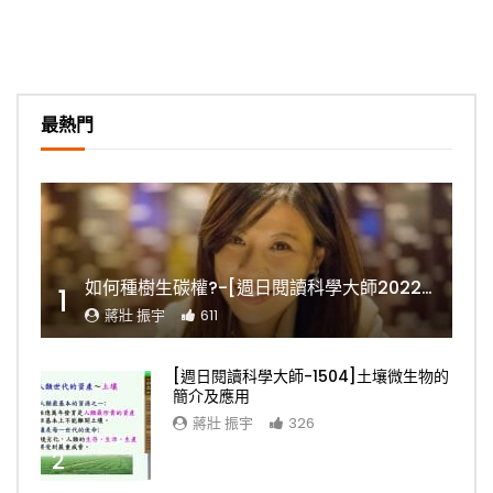
最熱門
如何種樹生碳權?-[週日閱讀科學大師2022.11.06]
1
蔣壯 振宇
611
[週日閱讀科學大師-1504]土壤微生物的
簡介及應用
蔣壯 振宇
326
2