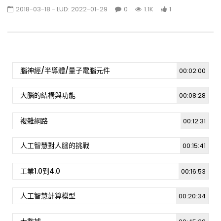
2018-03-18
- LUD:
2022-01-29
0
1.1K
1
[週日閱讀科學大師-1510]東南亞地質與亞洲造
山研究
727
1
腦神經/半導體/量子電腦元件
00:02:00
[週日閱讀科學大師-1512]淺談海嘯
1.3K
0
大腦的結構與功能
00:08:28
複雜網路
00:12:31
[週日閱讀科學大師-1514] 生命的協奏曲–巨觀
到微觀說共生
人工智慧對人腦的挑戰
00:15:41
3.9K
1
工業1.0到4.0
00:16:53
[週日閱讀科學大師-1514]外來種的來,去? 從各
國福壽螺研究談起
722
0
人工智慧計算模型
00:20:34