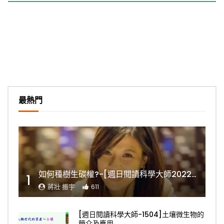
最熱門
如何種樹生碳權?-[週日閱讀科學大師2022.11.06]
1
蔣壯 振宇
611
[週日閱讀科學大師-1504]土壤微生物的
簡介及應用