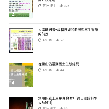
蔣壯 振宇
326
2
人造幹細胞-編程技術的發展與再生醫療
的前景
AMOS
57
3
從里山倡議到國土生態綠網
AMOS
44
4
您喝的威士忌是真的嗎? [週日閱讀科學
大師1611]
蔣壯 振宇
39