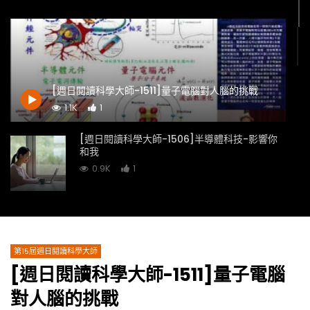
[週日閱讀科學大師-1511]量子電腦對人腦的挑戰
1.1K
1
[週日閱讀科學大師-1506]半導體科技-影響你
和我
0.9K
1
[週日閱讀科學大師-1507]熊鷹的三角習題
1.4K
0
第15屆週日閱讀科學大師
[週日閱讀科學大師-1511]量子電腦
[週日閱讀科學大師-1509]語音技術的前世今生
對人腦的挑戰
1K
0