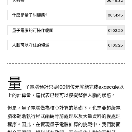
大數據
00:45:32
[週日閱讀科學大師-1503]台灣的鹿科動物
862
12
什麼是量子糾纏態?
00:51:45
量子電腦的可操作範圍
01:02:20
資訊安全威脅與防護 [週日閱讀科學大師-1513]
1.1K
5
人腦可以守住的領域
01:05:25
[週日閱讀科學大師-1502]“看”懂蟬鳴鳥叫
1K
13
量
子電腦預計只要100個位元就能完成exascale以
[週日閱讀科學大師-1504]土壤微生物的簡介及
上的計算量，這代表已經可以模擬整個人腦的狀態。
應用
19K
326
但是，量子電腦做為核心計算的基礎下，也需要超級電
腦來輔助執行程式編碼等前處理以及大量資料的後處理
[週日閱讀科學大師-1501]台灣黑熊的美麗與哀
程序。因此，在實現量子電腦計算的挑戰中，我們將面
愁
6.8K
25