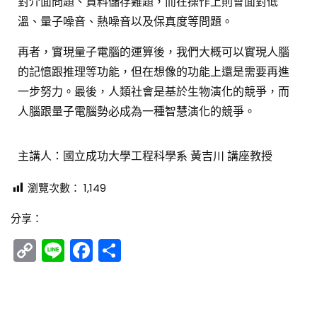
對介面問題、資料儲存難題，而在操作上則會面對低
溫、量子噪音、熱噪音以及保真度等問題。
[週日閱讀科學大師-1505]翻轉的年代-科技與
再者，實現量子電腦的運算後，我們大概可以實現人腦
教育觀點
的記憶跟推理等功能，但在想像的功能上還是需要再進
624
0
一步努力。最後，人類社會是基於生物演化的競爭，而
人腦跟量子電腦勢必成為一種智慧演化的競爭。
[週日閱讀科學大師-1508]聲音生態與保育
2K
1
主講人：國立成功大學工程科學系 黃吉川 講座教授
瀏覽次數：
1,149
分享：
Copy
Line
Facebook
分
Link
享