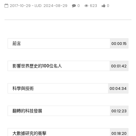
2017-10-29
- LUD:
2024-08-29
0
623
0
[週日閱讀科學大師-1510]東南亞地質與亞洲造
山研究
724
1
前言
00:00:15
[週日閱讀科學大師-1511]量子電腦對人腦的挑
戰
1.1K
1
影響世界歷史的100位名人
00:01:42
[週日閱讀科學大師-1512]淺談海嘯
1.3K
0
科學與技術
00:04:34
[週日閱讀科學大師-1514] 生命的協奏曲–巨觀
翻轉的科技發展
00:12:23
到微觀說共生
3.9K
1
大數據研究的衝擊
00:18:20