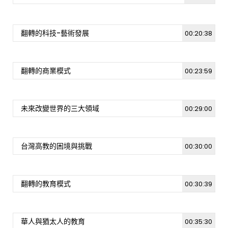
[週日閱讀科學大師-1514]外來種的來,去? 從各
國福壽螺研究談起
722
0
翻轉的科技-藝術發展
00:20:38
[週日閱讀科學大師-1503]台灣的鹿科動物
860
12
翻轉的商業模式
00:23:59
資訊安全威脅與防護 [週日閱讀科學大師-1513]
未來改變世界的三大領域
00:29:00
1.1K
5
台灣高教的困境與挑戰
00:30:00
[週日閱讀科學大師-1502]“看”懂蟬鳴鳥叫
1K
13
翻轉的教育模式
00:30:39
[週日閱讀科學大師-1504]土壤微生物的簡介及
應用
華人與猶太人的教育
00:35:30
19K
326