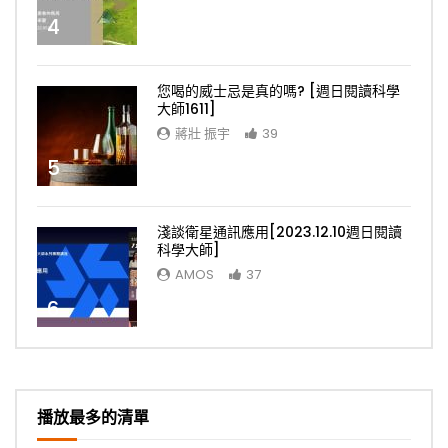
4
您喝的威士忌是真的嗎? [週日閱讀科學
大師1611]
蔣壯 振宇
39
5
淺談衛星通訊應用[2023.12.10週日閱讀
科學大師]
AMOS
37
6
播放最多的清單