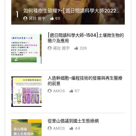
如何種樹生碳權?-[週日閱讀科學大師2022.11.06]
1
蔣壯 振宇
611
[週日閱讀科學大師-1504]土壤微生物的
簡介及應用
蔣壯 振宇
326
2
人造幹細胞-編程技術的發展與再生醫療
的前景
AMOS
57
3
從里山倡議到國土生態綠網
AMOS
44