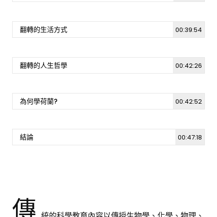
[週日閱讀科學大師-1501]台灣黑熊的美麗與哀
翻轉的生活方式
00:39:54
愁
6.8K
25
翻轉的人生哲學
00:42:26
[週日閱讀科學大師-1508]聲音生態與保育
2K
1
為何學荷蘭?
00:42:52
結論
00:47:18
傳
統的科學教育內容以傳授生物學、化學、物理、