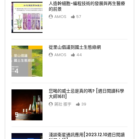
人造幹細胞-編程技術的發展與再生醫療
的前景
AMOS
57
3
從里山倡議到國土生態綠網
AMOS
44
4
您喝的威士忌是真的嗎? [週日閱讀科學
大師1611]
蔣壯 振宇
39
5
淺談衛星通訊應用[2023.12.10週日閱讀