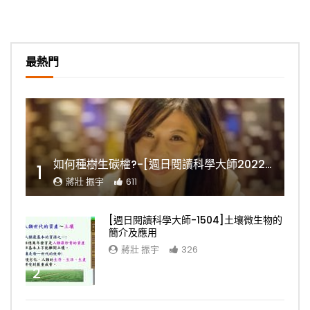
最熱門
如何種樹生碳權?-[週日閱讀科學大師2022.11.06]
1
蔣壯 振宇
611
[週日閱讀科學大師-1504]土壤微生物的
簡介及應用
蔣壯 振宇
326
2