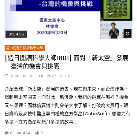
Wa
01:34:56
第18屆週日閱讀科學大師
[週日閱讀科學大師1801] 面對「新太空」發展
－臺灣的機會與挑戰
2020-09-20
- LUD:
2022-12-20
介紹全球「新太空」發展的過去、現在與未來，而台灣作為一
個新興太空國家，面對此一新浪潮，我們的挑戰在哪裡？機會
又在哪裡？而林信嘉博士則會帶大家了解，打破龐大費用、曠
日廢時及高技術難度等門檻的立方衛星(CubeSat)，想像力有
多遠，立方衛星就能飛多遠的故事...
0
484
0