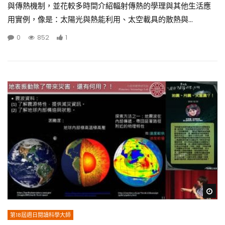
與傳熱機制，並花較多時間介紹輻射傳熱的學理與其他生活應
用實例，像是：太陽光與熱能利用、太空載具的散熱與...
0
852
1
Wa
第18屆週日閱讀科學大師