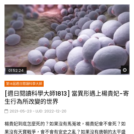
Wa
01:52:24
第18屆週日閱讀科學大師
[週日閱讀科學大師1813] 當異形遇上楊貴妃-寄
生行為所改變的世界
2021-05-23
- LUD:
2022-12-20
楊貴妃到底怎麼死的？如果沒有馬嵬坡，楊貴妃會不會死？如
果沒有天寶戰爭，會不會有安史之亂？如果沒有唐朝的太平盛