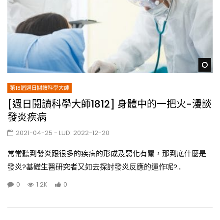
Wa
第18屆週日閱讀科學大師
[週日閱讀科學大師1812] 身體中的一把火-漫談
發炎疾病
2021-04-25
- LUD:
2022-12-20
常常聽到發炎跟很多的疾病的形成及惡化有關，那到底什麼是
發炎?基礎生醫研究者又如去探討發炎反應的運作呢?...
0
1.2K
0