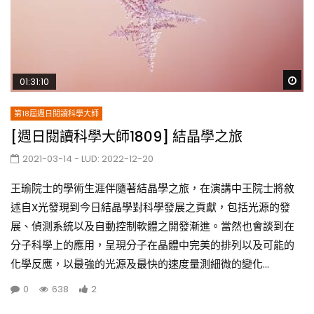
Wa
01:31:10
第18屆週日閱讀科學大師
[週日閱讀科學大師1809] 結晶學之旅
2021-03-14
- LUD:
2022-12-20
王瑜院士的學術生涯伴隨著結晶學之旅，在演講中王院士將敘
述自X光發現到今日結晶學對科學發展之貢獻，包括光源的發
展、偵測系統以及自動控制軟體之開發漸進。當然也會談到在
分子科學上的應用，呈現分子在晶體中完美的排列以及可能的
化學反應，以最強的光源及最快的速度量測細微的變化...
0
638
2