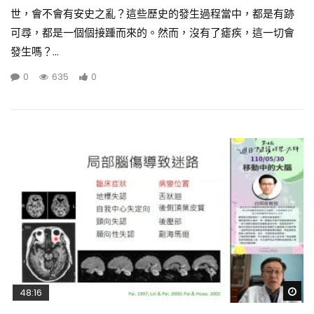
世，會不會有安史之亂？這些歷史的發生過程當中，都是有跡
可尋，都是一個個接踵而來的。然而，沒有了瘧疾，這一切會
發生嗎？...
0
635
0
Wa
48:16