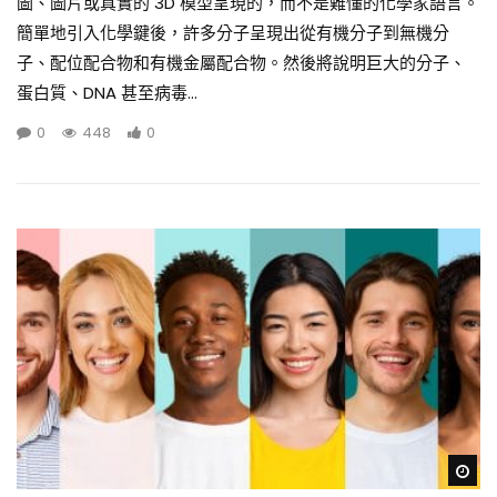
圖、圖片或真實的 3D 模型呈現的，而不是難懂的化學家語言。
簡單地引入化學鍵後，許多分子呈現出從有機分子到無機分
子、配位配合物和有機金屬配合物。然後將說明巨大的分子、
蛋白質、DNA 甚至病毒...
0
448
0
Wa