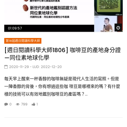
Wa
01:09:57
第18屆週日閱讀科學大師
[週日閱讀科學大師1806] 咖啡豆的產地身分證
—同位素地球化學
2020-11-29
- LUD:
2022-12-20
每天早上醒來一杯香醇的咖啡無疑是現代人生活的寫照。但是
一陣香醇的背後，你有想過這些咖 啡豆是哪裡來的嗎？有什麼
樣的技術可以有效地鑑別咖啡豆的產區嗎？...
0
799
1