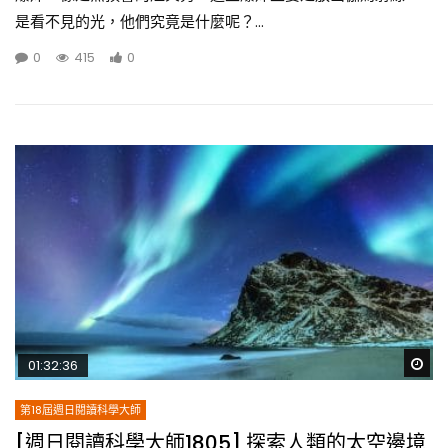
是看不見的光，他們究竟是什麼呢？...
0
415
0
Wa
01:32:36
第18屆週日閱讀科學大師
[週日閱讀科學大師1805] 探索人類的太空邊境