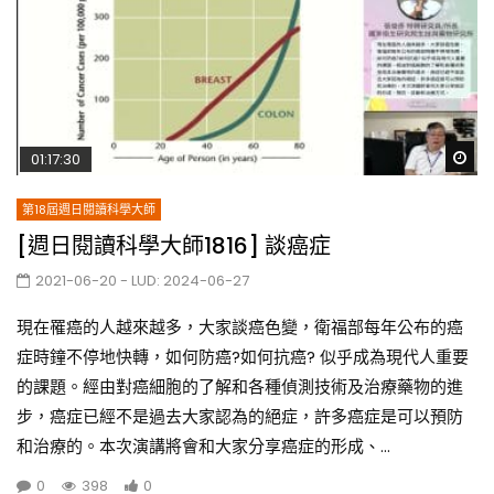
Wa
01:17:30
第18屆週日閱讀科學大師
[週日閱讀科學大師1816] 談癌症
2021-06-20
- LUD:
2024-06-27
現在罹癌的人越來越多，大家談癌色變，衛福部每年公布的癌
症時鐘不停地快轉，如何防癌?如何抗癌? 似乎成為現代人重要
的課題。經由對癌細胞的了解和各種偵測技術及治療藥物的進
步，癌症已經不是過去大家認為的絕症，許多癌症是可以預防
和治療的。本次演講將會和大家分享癌症的形成、...
0
398
0