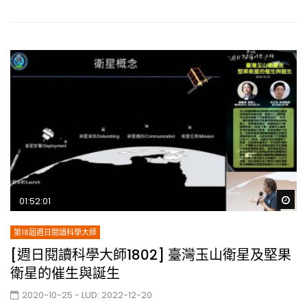
Wa
01:52:01
第18屆週日閱讀科學大師
[週日閱讀科學大師1802] 臺灣玉山衛星及堅果
衛星的催生與誕生
2020-10-25
- LUD:
2022-12-20