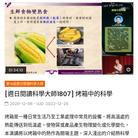
Wa
01:34:10
第18屆週日閱讀科學大師
[週日閱讀科學大師1807] 烤箱中的科學
2020-12-06
- LUD:
2022-12-20
烤箱是一種日常生活乃至工業處理中常見的設備，將高溫處的
熱能傳送到低溫處，使物質或產品產生物理變化或化學變化，
本演講將以烤箱中的熱作為開場主題，深入淺出的介紹熱科學