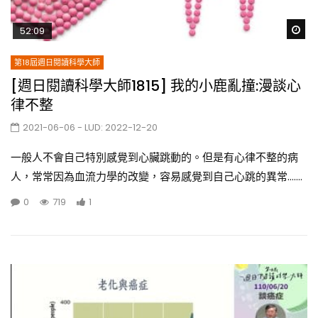
Wa
52:09
第18屆週日閱讀科學大師
[週日閱讀科學大師1815] 我的小鹿亂撞:漫談心
律不整
2021-06-06
- LUD:
2022-12-20
一般人不會自己特別感覺到心臟跳動的。但是有心律不整的病
人，常常因為血流力學的改變，容易感覺到自己心跳的異常.......
0
719
1