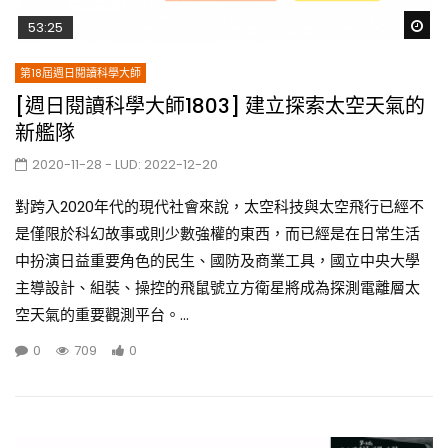
Wa
53:25
第18屆週日閱讀科學大師
[週日閱讀科學大師1803] 建立探索太空天氣的
新艦隊
2020-11-28
- LUD:
2022-12-20
對跨入2020年代的現代社會來說，太空科技與太空飛行已經不
是僅限於科幻故事或則少數強權的東西，而已經是在日常生活
中扮演日益重要角色的民生、國防及商業工具，國立中央大學
主導設計、組裝、操控的飛鼠號立方衛星將成為探測電離層太
空天氣的重要觀測平台。...
0
709
0